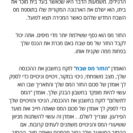
הרגילים. משמעות הדבר היא שכאשר בעל בית מוכר את
ביתו, הוא ישלם את הארנונה המקורית שלו בתוספת מס
השבח החדש שלהם כאשר המכירה תצא לפועל.
החזר מס הוא כסף ששילמת יותר מדי מיסים. אתה יכול
לקבל החזר של מס שבח באם מכרת את הנכס שלך
בפחות ממה שקנית אותו.
האומדן “
החזר מס שבח
” לוקח בחשבון את ההכנסה
שלך, מצב משפחתי, ניכוי במקור, זיכויים וניכויים כדי לספק
לך אומדן של סכום החזר המס שלך והתאריך שבו הוא
עשוי להיות מופקד בחשבון הבנק שלך. אומדן "המס
לתשלום" לוקח בחשבון את ההכנסה, הניכוי והזיכויים שלך
כדי לספק לך אומדן של סכום המס שאתה חייב ואת מועד
הפירעון. שצריך לשלם. . אומדן זה עשוי להשתנות מכיוון
ששיעורי המס והניכויים משתנים לעתים קרובות. אם
ההחזר המשוער שלך נמוך מהסכום שאתה חייב, ההחזר