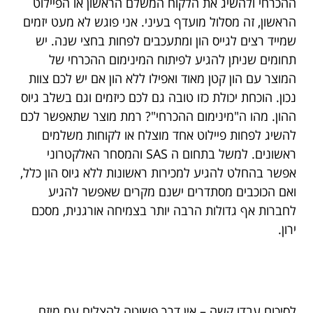
ההכרחי ולהשיג את הלקוח המשלם הראשון או הפיילוט
הראשון, זה מסלול מועדף בעיני. אני פוגש לא מעט יזמים
שמייד רצים לגייס הון ומתעכבים לפחות בחצי שנה. יש
תחומים שניתן להגיע לפיתוח המינימום ההכרחי של
המוצר עם הון קטן מאוד ואפילו ללא הון אם יש לכם צוות
נכון. הוכחת יכולת כזו טובה גם לכם כיזמים וגם בשלב גיוס
ההון. מהו ה"מינימום ההכרחי"? רמת מוצר שתאפשר לכם
להשיג לפחות פיילוט אחד מוצלח או לקוחות משלמים
ראשונים. למשל בתחום ה SAS והמסחר האלקטרוני
אפשר בהחלט להגיע למכירות ראשונות ללא גיוס הון כלל,
ואם הכוכבים מסתדרים ישנם מקרים שאפשר להגיע
לחברות אף גדולות הרבה יותר בצמיחה אורגנית, מסכם
ירון.
לסיכום
עבדו קשה – אין דרך פשוטה להצליח עם מיזם.