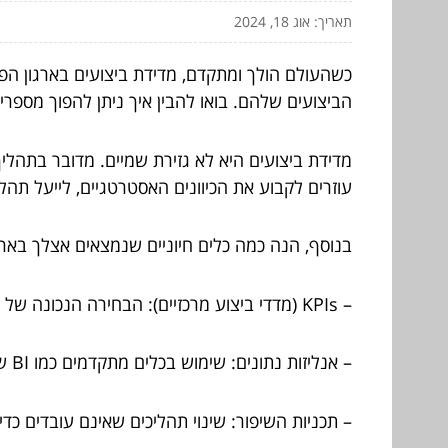
תאריך: אוג 18, 2024
כשהעולם הולך ומתקדם, מדידת ביצועים בארגון הפ
הביצועים שלהם. בואו להבין איך ניתן להפוך מספרי
מדידת ביצועים היא לא גזירת שמיים. מדובר בתהל
עוזרים לקבוע את הכיוונים האסטרטגיים, לייעל תה
בנוסף, הנה כמה כלים חיוניים שנמצאים אצלך באר
– KPIs (מדדי ביצוע מרכזיים): הבחירה הנכונה של מדדים נכון למשקפים התחומים החשובים.
– אנליזות נתונים: שימוש בכלים מתקדמים כמו BI שמיקוד התובנות יהפוך אותך לגאון במשחק.
– תכניות השיפור: שינוי תהליכים שאינם עובדים כד