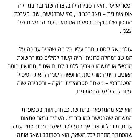
"פסוריאזיס". היא הסבירה לו בקצרה שמדובר במחלה
אוטואימונית – מצב "כרוני", כפי שהדגישה, שבו מערכת
החיסון שלו תוקפת בטעות את תאי העור הבריאים של
עצמו.
עולמו של לוסטיג חרב עליו. כל מה שהכיר עד כה על
המושג "מחלה כרונית" היה קשור למילים כמו "חשוכת
מרפא" או "משהו שצריך ללמוד לחיות איתו". תחושת חוסר
האונים הייתה מוחלטת. הרופאה רשמה לו את הטיפול
הסטנדרטי – משחה סטרואידית חזקה – והסבירה שזה
יעזור להקל על התסמינים.
הוא יצא מהמרפאה בתחושת כבדות, אוחז בשפופרת
המשחה שהרגישה כמו גזר דין. העתיד נראה פתאום
עגום, מוגבל וכואב. אך רגע לפני שעזב, מתוך פחד עמוק
שהסתתר מתחת לכל השאר, הוא הסתובב ושאל אותה