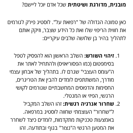
מובנית, מדורגת ושיטתית
שכל אדם יוכל ליישם?
כאן טמונה הגדולה של "רפואת על". לוסטיג פירק לגורמים
את חווית הריפוי שלו ואת כל הידע שצבר, וזיקק אותם
לתהליך בהיר בן שלושה שלבים עיקריים:
זיהוי השורש:
השלב הראשון הוא להפסיק לטפל
בסימפטום (כמו הפסוריאזיס) ולהתחיל לאתר את
ה"עומס העצבי" שגרם לו. בתהליך של אבחון עצמי
מודרך, המשתתפים לומדים להבין את הטריגרים,
החסימות והדפוסים המחשבתיים שגורמים לקושי
הרגשי, הפיזי או המנטלי.
שחרור אנרגיה רגשית:
זהו השלב המקביל
ל"שחרור" העוצמתי שחווה לוסטיג במרפאה.
באמצעות טכניקות מתקדמות, לומדים כיצד לשחרר
את המטען הרגשי ה"נצור" בגוף ובתודעה. זהו