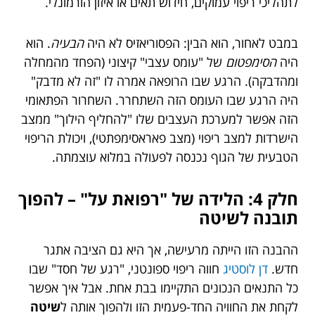
לתהליכי ריפוי עמוקים, חידוש תאים או איזון הורמונלי.
במבט לאחור, הוא הבין: הפסוריאזיס לא היה
הבעיה
. הוא
היה
הסימפטום
של "עומס עצבי" קיצוני (הפחד מהמחלה
ומהדבקה). הרגע שבו הרופאה אמרה לו "זה לא מדבק"
היה הרגע שבו העומס הזה השתחרר. השחרור הפתאומי
הזה אפשר למערכת העצבים שלו "להחליף הילוך" ממצב
הישרדות למצב ריפוי (מצב פאראסימפתטי), ויכולת הריפוי
הטבעית של הגוף נכנסה לפעולה במלוא עוצמתה.
חלק 4: הלידה של "רפואת על" – להפוך
תובנה לשיטה
ההבנה הזו הייתה מרעישה, אך היא גם הציבה אתגר
חדש.
דן לוסטיג
חווה ריפוי ספונטני, "רגע של חסד" שבו
כל התנאים הנכונים התקיימו בבת אחת. אבל איך אפשר
לקחת את החוויה החד-פעמית הזו ולהפוך אותה ל
שיטה