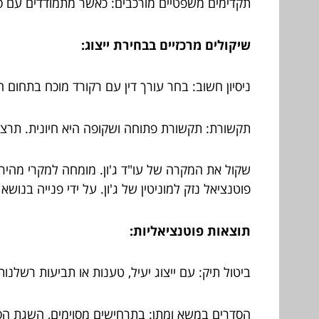
תקדימים משפטיים מורכבים: כאשר מתמודדים עם סו
שיקולים מרכזיים בבחירת ייצוג:
ניסיון חשוב: בחר עורך דין עם רקורד מוכח בתחום ה
תקשורת: תקשורת פתוחה ושקופה היא חיונית. תרצה
שקול את המקרה של עו"ד ג'ון. מומחה למקרי מהירות
פוטנציאל נזק למוניטין של ג'ון. על ידי פנייה בנוש
תוצאות פוטנציאליות:
ביטול תיק: עם ייצוג יעיל, טענות או תביעות רשלנות
הסדרים במשא ומתן: בתרחישים מסוימים, השגת הס